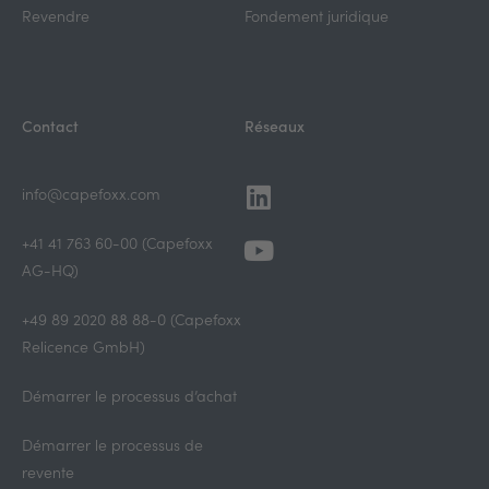
Revendre
Fondement juridique
Contact
Réseaux
Linkedin
Youtube
info@capefoxx.com
+41 41 763 60-00 (Capefoxx
AG-HQ)
+49 89 2020 88 88-0 (Capefoxx
Relicence GmbH)
Démarrer le processus d’achat
Démarrer le processus de
revente