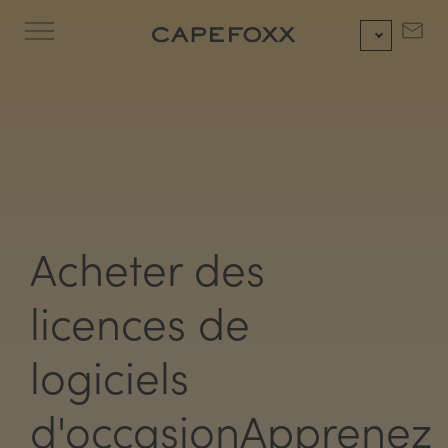
Aller
au
contenu
Acheter des
licences de
logiciels
d'occasionApprenez