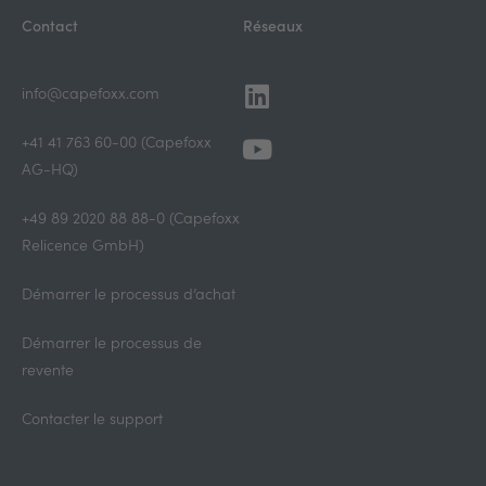
Contact
Réseaux
Linkedin
Youtube
info@capefoxx.com
+41 41 763 60-00 (Capefoxx
AG-HQ)
+49 89 2020 88 88-0 (Capefoxx
Relicence GmbH)
Démarrer le processus d’achat
Démarrer le processus de
revente
Contacter le support