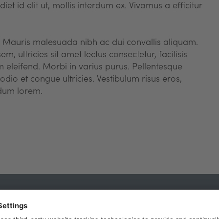
diet id elit ut, mollis interdum ex. Vivamus a efficitur
ui. Mauris malesuada nibh ac dui convallis aliquam.
, ultricies sit amet lectus consectetur, facilisis
um eleifend. Morbi in varius purus. Pellentesque
odio et congue ultricies. Vestibulum risus eros,
ndum lorem.