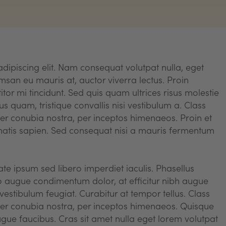
dipiscing elit. Nam consequat volutpat nulla, eget
msan eu mauris at, auctor viverra lectus. Proin
itor mi tincidunt. Sed quis quam ultrices risus molestie
us quam, tristique convallis nisi vestibulum a. Class
 per conubia nostra, per inceptos himenaeos. Proin et
natis sapien. Sed consequat nisi a mauris fermentum
te ipsum sed libero imperdiet iaculis. Phasellus
odio augue condimentum dolor, at efficitur nibh augue
 vestibulum feugiat. Curabitur at tempor tellus. Class
 per conubia nostra, per inceptos himenaeos. Quisque
gue faucibus. Cras sit amet nulla eget lorem volutpat