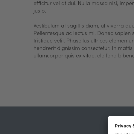
efficitur vel at dui. Nulla massa nisi, imper
justo.
Vestibulum at sagittis diam, ut viverra d
Pellentesque ac lectus mi. Donec sapien sem
tristique velit. Phasellus ultrices element
hendrerit dignissim consectetur. In mattis 
ullamcorper quis ex vitae, eleifend bibe