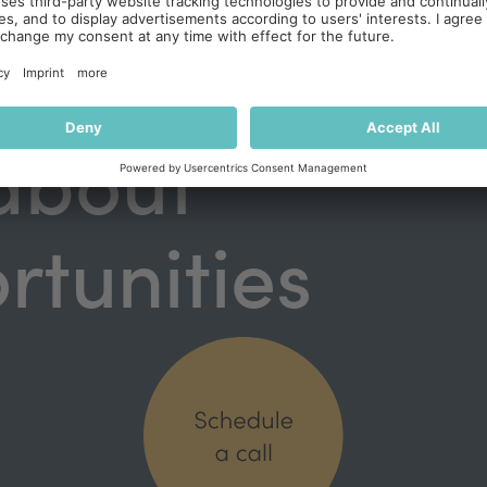
 about
rtunities