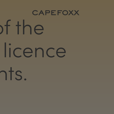
of the
 licence
ts.