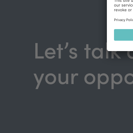
Let’s talk
your oppo