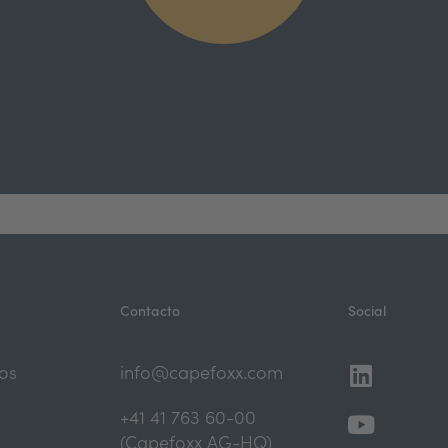
Contacto
Social
Linkedi
Youtub
os
info@capefoxx.com
+41 41 763 60-00
(Capefoxx AG-HQ)