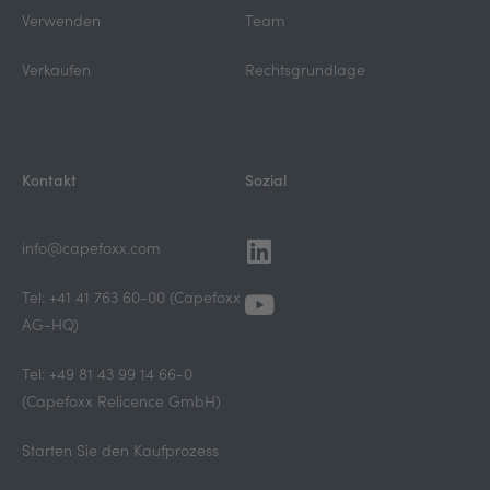
Verwenden
Team
Verkaufen
Rechtsgrundlage
Kontakt
Sozial
Linkedin
Youtube
info@capefoxx.com
Tel: +41 41 763 60-00 (Capefoxx
AG-HQ)
Tel: +49 81 43 99 14 66-0
(Capefoxx Relicence GmbH)
Starten Sie den Kaufprozess